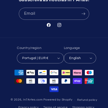
Email
Facebook
Instagram
Country/region
Language
Portugal | EUR €
English
Payment
methods
© 2026,
In7Artes.com
Powered by Shopify
Refund policy
Privacy policy
Terms of service
Shipping policy